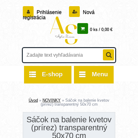
Prihlásenie
Nová
registrácia
0 ks / 0,00 €
E-shop
Menu
Úvod
»
NOVINKY
»
Sáčok na balenie kvetov
(prírez) transparentný 50x70 cm
Sáčok na balenie kvetov
(prírez) transparentný
50x70 cm