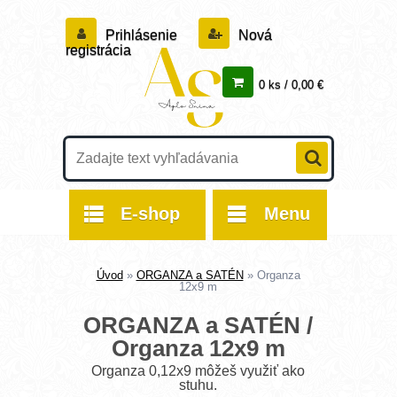
Prihlásenie
Nová
registrácia
0 ks / 0,00 €
E-shop
Menu
Úvod
»
ORGANZA a SATÉN
»
Organza
12x9 m
ORGANZA a SATÉN /
Organza 12x9 m
Organza 0,12x9 môžeš využiť ako
stuhu.