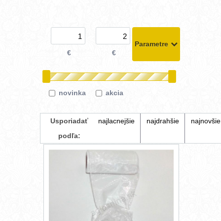
Parametre
€
€
novinka
akcia
Usporiadať
najlacnejšie
najdrahšie
najnovšie
podľa: